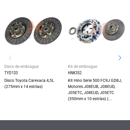
Disco de embrague
Kit de embrague
TYD133
HNK352
Disco Toyota Carevaca 4,5L
Kit Hino Serie 500 FC9J GD8J,
(275mm x 14 estrías)
Motores J08EUB, J08EUD,
J05ETC, J08EUD, J05ETC
(350mm x 10 estrías) (...