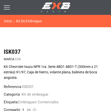
Inicio
Kit De Embrague
ISK037
MARCA
EXB
Kit Chevrolet-Isuzu NPR 1ra. Serie 4BD1 4BD1-T (300mm x 21
estrías) 91/97, Caja de hierro, volante plana, balinera de boca
angosta.
Referencia
ISK037
Categoría
Kit de embrague
Etiqueta
Embragues Comerciales
Compartir