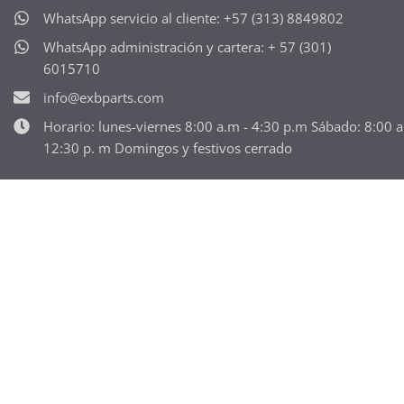
WhatsApp servicio al cliente: +57 (313) 8849802
WhatsApp administración y cartera: + 57 (301)
6015710
info@exbparts.com
Horario: lunes-viernes 8:00 a.m - 4:30 p.m Sábado: 8:00 
12:30 p. m Domingos y festivos cerrado