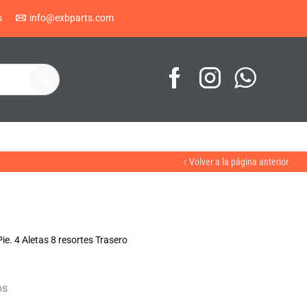
s
info@exbparts.com
Volver a la página anterior
ie. 4 Aletas 8 resortes Trasero
os