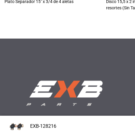
Plato Separador 15" x 3/4 de 4 aletas
Disco 15,5 x 2 
resortes (Sin T
EXB-128216