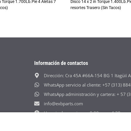
in Torque 1.700Lb.Pie 4 Aletas 7
Disco 14 x 2 in Torque 1.400Lb.Pi
acos)
resortes Trasero (Sin Tacos)
Información de contactos
Dirección: Cra 45A #66A-154 BG 1 Itagüií A
WhatsApp servicio al cliente: +57 (313) 88
WhatsApp administración y cartera: + 57 
info@exbparts.com
Horario: lunes-viernes 8:00 a.m - 4:30 p.