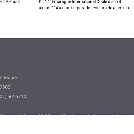
e 4 Aletas 8
Kit 14" Embrague International Doble disco 4
aletas 2" 4 aletas serparador con aro de aluminio
ntioquia
49802
(301) 6015710
m Sábado: 8:00 a.m- 12:30 p. m Domingos y festivos cerrado