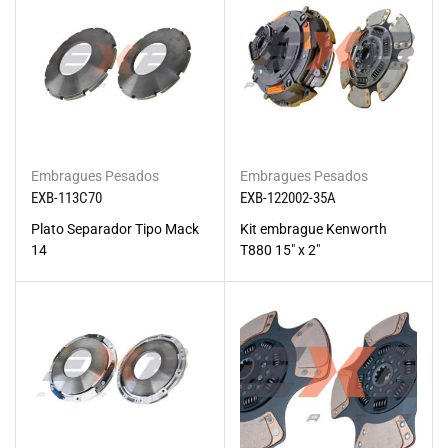
Embragues Pesados
Embragues Pesados
EXB-113C70
EXB-122002-35A
Plato Separador Tipo Mack
Kit embrague Kenworth
14
T880 15" x 2"