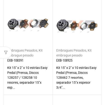
Embragues Pesados
,
Kit
Embragues Pesados
,
Kit
embrague pesado
embrague pesado
EXB-108391
EXB-108925
Kit 15" x 2" x 10 estrías Easy
Kit 15" x 2" x 10 estrías Easy
Pedal (Prensa, Discos
Pedal (Prensa, Discos
128257 / 128258 10
128462 7 resortes,
resores, separador 15"x
separador 15"x espesor
esp...
3/4"...