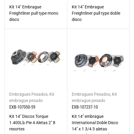
Kit 14" Embrague
Kit 14" Embrague
Freightliner pull type mono
Freightliner pull type doble
disco
disco
Embragues Pesados
,
Kit
Embragues Pesados
,
Kit
embrague pesado
embrague pesado
EXB-107050-59
EXB-107237-10
Kit 14" Discos Torque
Kit 14" embrague
1.400Lb.Pie 4 Aletas 2" 8
International Doble Disco
resortes
14" x 1 3/4 3 aletas