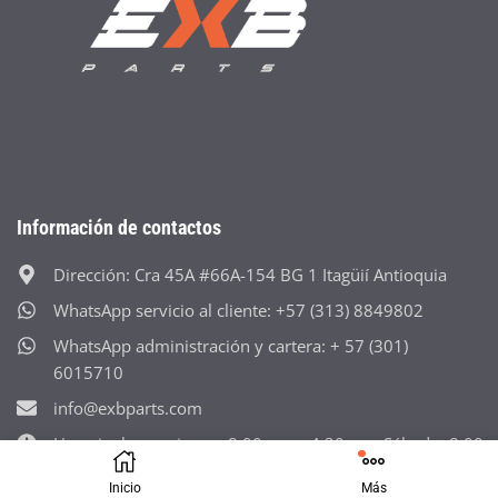
Información de contactos
Dirección: Cra 45A #66A-154 BG 1 Itagüií Antioquia
WhatsApp servicio al cliente: +57 (313) 8849802
WhatsApp administración y cartera: + 57 (301)
6015710
info@exbparts.com
Horario: lunes-viernes 8:00 a.m - 4:30 p.m Sábado: 8:00 
12:30 p. m Domingos y festivos cerrado
Inicio
Más