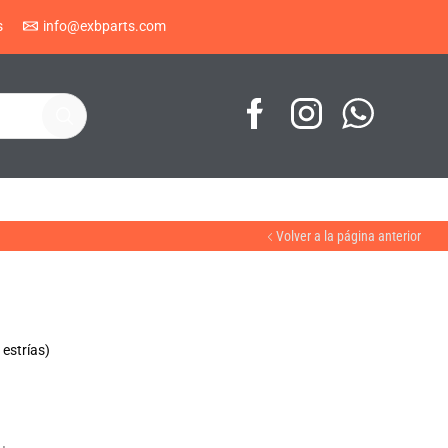
s
info@exbparts.com
Volver a la página anterior
estrías)