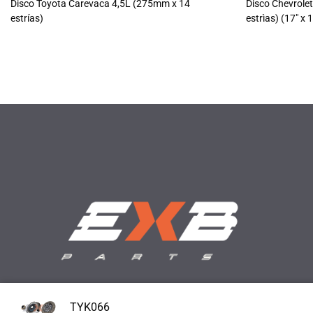
Disco Toyota Carevaca 4,5L (275mm x 14
Disco Chevrole
estrías)
estrìas) (17" x 
TYK066