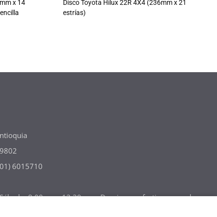
0mm x 14
Disco Toyota Hilux 22R 4X4 (236mm x 21
encilla
estrías)
ntioquia
49802
(301) 6015710
m Sábado: 8:00 a.m- 12:30 p. m Domingos y festivos cerrado