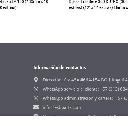
t-Isuzu LV 150 (430mm x 10
Disco Hino Serie 300 DUTRO (30
10 estrías)
estrías) (12" x 14 estrías) Llanta s
Información de contactos
Dirección: Cra 45A #66A-154 BG 1 Itagüií A
WhatsApp servicio al cliente: +57 (313) 88
WhatsApp administración y cartera: + 57 
info@exbparts.com
Horario: lunes-viernes 8:00 a.m - 4:30 p.