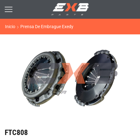
Inicio
Prensa De Embrague Exedy
FTC808