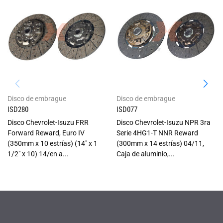
Disco de embrague
Disco de embrague
ISD280
ISD077
Disco Chevrolet-Isuzu FRR
Disco Chevrolet-Isuzu NPR 3ra
Forward Reward, Euro IV
Serie 4HG1-T NNR Reward
(350mm x 10 estrías) (14" x 1
(300mm x 14 estrías) 04/11,
1/2" x 10) 14/en a...
Caja de aluminio,...